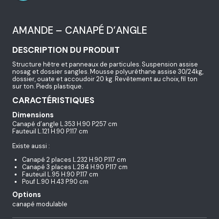
AMANDE – CANAPÉ D’ANGLE
DESCRIPTION DU PRODUIT
Structure hêtre et panneaux de particules. Suspension assise
nosag et dossier sangles. Mousse polyuréthane assise 30/24kg,
dossier, ouate et accoudoir 20 kg. Revêtement au choix, fil ton
sur ton. Pieds plastique.
CARACTÉRISTIQUES
Dimensions
Canapé d’angle L.353 H.90 P.257 cm
Fauteuil L.121 H.90 P.117 cm
Existe aussi :
Canapé 2 places L.232 H.90 P.117 cm
Canapé 3 places L.284 H.90 P.117 cm
Fauteuil L.95 H.90 P.117 cm
Pouf L.90 H.43 P.90 cm
Options
canapé modulable