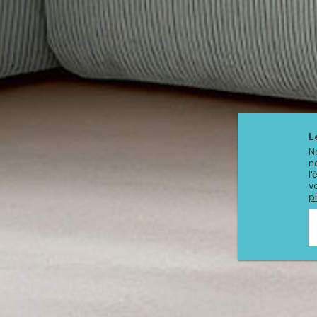
L
N
n
l
v
p