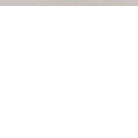
PRODUITS SIMILAIRES
Holly – Canapé
V
convertible
d