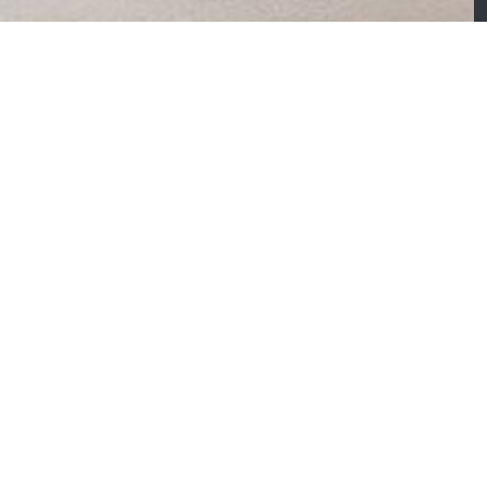
irtuose – Canapé
’angle convertible