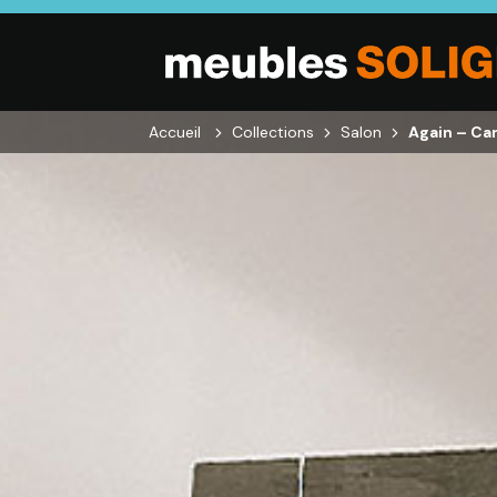
Accueil
Collections
Salon
Again – Ca
SALON
SÉJOUR
CHAMBRE
Canapés droits,
Enfilades,
Dressings,
Salons d’angles
Tables, Chaises,
Armoires, Lit
& composables,
Meubles TV,
Chevets,
Fauteuils et
Meubles de
Commodes
canapés de
complément
relaxation,
Tables basses