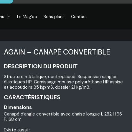
ons
Le Mag’oo
Bons plans
Contact
AGAIN – CANAPÉ CONVERTIBLE
DESCRIPTION DU PRODUIT
Structure métallique, contreplaqué. Suspension sangles
élastiques HR. Garnissage mousse polyuréthane HR assise
et accoudoirs 35 kg/m3, dossier 21 kg/m3.
CARACTÉRISTIQUES
Dimensions
Canapé d’angle convertible avec chaise longue L.282 H.96
P.168 cm
Existe aussi :