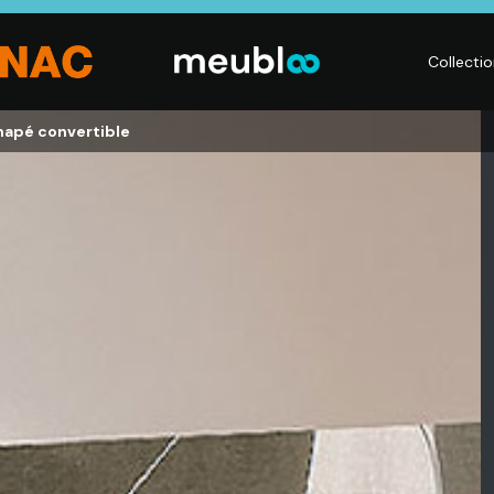
Collecti
napé convertible
LITERIE
DÉCO
Matelas,
Accessoires de
s,
Sommiers,
maison, Objets
Literies
déco,
électriques,
Luminaires,
Linge de maison
Déco murales