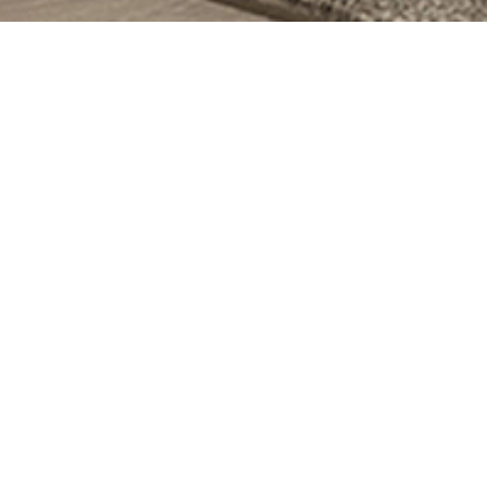
PRODUITS SIMILAIRES
Matelas Gomarco
Tirelax