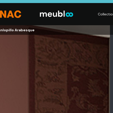
Collecti
nlopillo Arabesque
LITERIE
DÉCO
Matelas,
Accessoires de
s,
Sommiers,
maison, Objets
Literies
déco,
électriques,
Luminaires,
Linge de maison
Déco murales