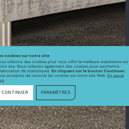
es cookies sur notre site
ous utilisons des cookies pour vous offrir la meilleure expérience sur
otre site. Nous utilisons également des cookies pour permettre
'élaboration de statistiques.
En cliquant sur le bouton Continuer
,
ous acceptez de recevoir les cookies sur notre site Web.
En savoir
lus
CONTINUER
PARAMÈTRES