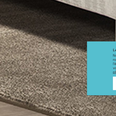
L
N
n
l
v
p