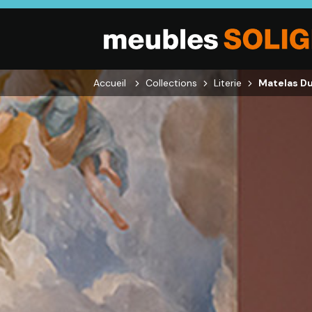
Accueil
Collections
Literie
Matelas Du
SALON
SÉJOUR
CHAMBRE
Canapés droits,
Enfilades,
Dressings,
Salons d’angles
Tables, Chaises,
Armoires, Lit
& composables,
Meubles TV,
Chevets,
Fauteuils et
Meubles de
Commodes
canapés de
complément
relaxation,
Tables basses