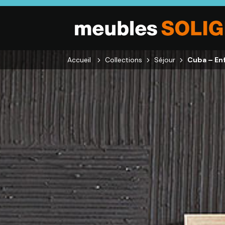
Accueil
Collections
Séjour
Cuba – Enfi
SALON
SÉJOUR
CHAMBRE
Canapés droits,
Enfilades,
Dressings,
Salons d’angles
Tables, Chaises,
Armoires, Lit
& composables,
Meubles TV,
Chevets,
Fauteuils et
Meubles de
Commodes
canapés de
complément
relaxation,
Tables basses