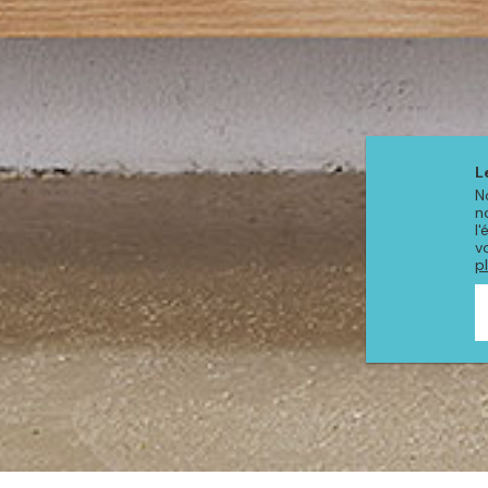
L
N
n
l
v
p