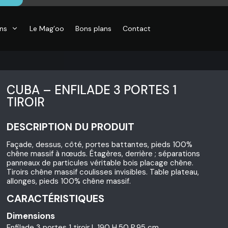
ons
Le Mag’oo
Bons plans
Contact
CUBA – ENFILADE 3 PORTES 1
TIROIR
DESCRIPTION DU PRODUIT
Façade, dessus, côté, portes battantes, pieds 100%
chêne massif à nœuds. Étagères, derrière ; séparations
panneaux de particules véritable bois placage chêne.
Tiroirs chêne massif coulisses invisibles. Table plateau,
allonges, pieds 100% chêne massif.
CARACTÉRISTIQUES
Dimensions
Enfilade 3 portes 1 tiroir L.190 H.50 P.95 cm