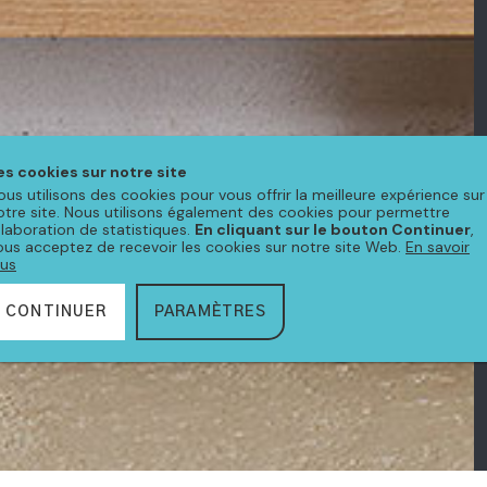
es cookies sur notre site
ous utilisons des cookies pour vous offrir la meilleure expérience sur
otre site. Nous utilisons également des cookies pour permettre
'élaboration de statistiques.
En cliquant sur le bouton Continuer
,
ous acceptez de recevoir les cookies sur notre site Web.
En savoir
lus
CONTINUER
PARAMÈTRES