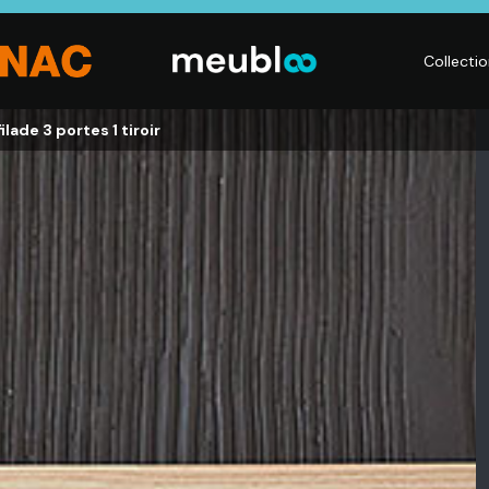
Collecti
lade 3 portes 1 tiroir
LITERIE
DÉCO
Matelas,
Accessoires de
s,
Sommiers,
maison, Objets
Literies
déco,
électriques,
Luminaires,
Linge de maison
Déco murales