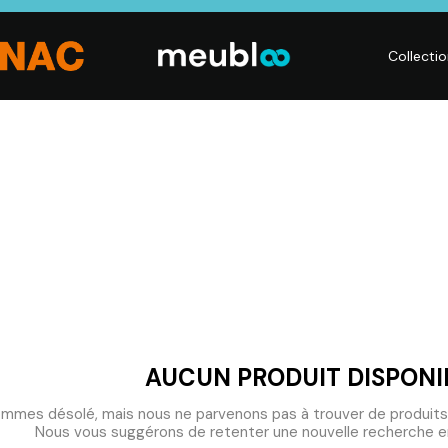
Collecti
LITERIE
DÉCO
Matelas,
Accessoires de
s,
Sommiers,
maison, Objets
Literies
déco,
électriques,
Luminaires,
Linge de maison
Déco murales
AUCUN PRODUIT DISPONI
mmes désolé, mais nous ne parvenons pas à trouver de produits
Nous vous suggérons de retenter une nouvelle recherche en