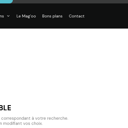
ons
Le Mag’oo
Bons plans
Contact
BLE
 correspondant à votre recherche.
 modifiant vos choix.