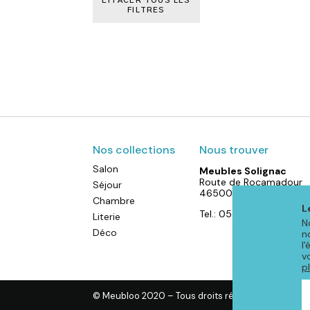
EFFACER TOUS LES
FILTRES
Nos collections
Nous trouver
Salon
Meubles Solignac
Route de Rocamadour
Séjour
46500 Gramat
Chambre
L
Tel.: 05 65 38 72 07
Literie
N
Déco
n
l
v
p
© Meubloo 2020 – Tous droits réservés
-
Mention