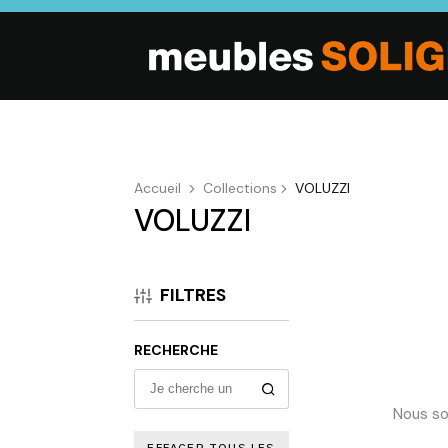
Accueil
Collections
VOLUZZI
VOLUZZI
SALON
SÉJOUR
CHAMBRE
Canapés droits,
Enfilades,
Dressings,
Salons d’angles
Tables, Chaises,
Armoires, Lit
FILTRES
& composables,
Meubles TV,
Chevets,
Fauteuils et
Meubles de
Commodes
canapés de
complément
RECHERCHE
relaxation,
Tables basses
Nous so