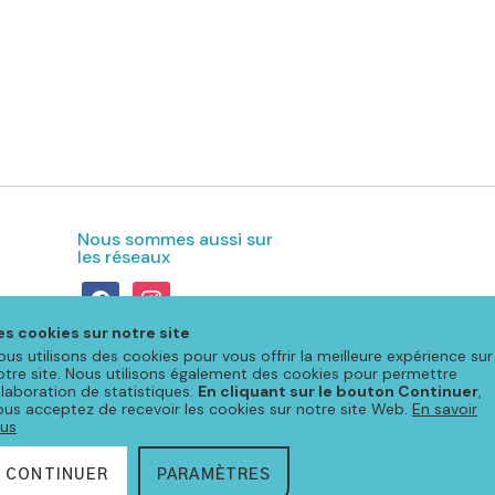
Nous sommes aussi sur
les réseaux
facebook
instagram
es cookies sur notre site
ous utilisons des cookies pour vous offrir la meilleure expérience sur
otre site. Nous utilisons également des cookies pour permettre
'élaboration de statistiques.
En cliquant sur le bouton Continuer
,
ous acceptez de recevoir les cookies sur notre site Web.
En savoir
lus
s légales & protection des données
CONTINUER
PARAMÈTRES