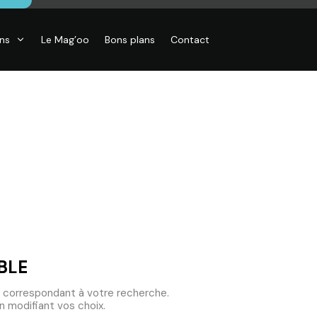
ons
Le Mag’oo
Bons plans
Contact
BLE
 correspondant à votre recherche.
 modifiant vos choix.