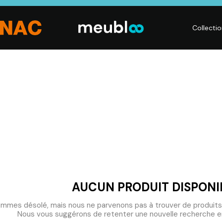
Collecti
LITERIE
DÉCO
Matelas,
Accessoires de
s,
Sommiers,
maison, Objets
Literies
déco,
électriques,
Luminaires,
Linge de maison
Déco murales
AUCUN PRODUIT DISPONI
mmes désolé, mais nous ne parvenons pas à trouver de produits
Nous vous suggérons de retenter une nouvelle recherche en