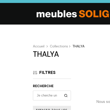
Accueil
Collections
THALYA
THALYA
SALON
SÉJOUR
CHAMBRE
Canapés droits,
Enfilades,
Dressings,
Salons d’angles
Tables, Chaises,
Armoires, Lit
FILTRES
& composables,
Meubles TV,
Chevets,
Fauteuils et
Meubles de
Commodes
canapés de
complément
RECHERCHE
relaxation,
Tables basses
Nous so