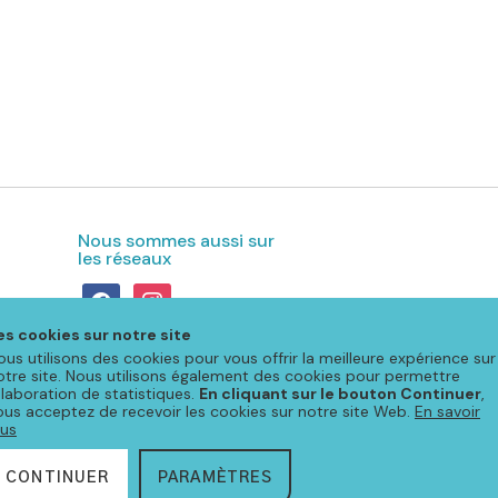
Nous sommes aussi sur
les réseaux
facebook
instagram
es cookies sur notre site
ous utilisons des cookies pour vous offrir la meilleure expérience sur
otre site. Nous utilisons également des cookies pour permettre
'élaboration de statistiques.
En cliquant sur le bouton Continuer
,
ous acceptez de recevoir les cookies sur notre site Web.
En savoir
lus
s légales & protection des données
CONTINUER
PARAMÈTRES