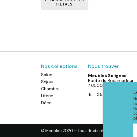
EFFACER TOUS LES
FILTRES
Nos collections
Nous trouver
Salon
Meubles Solignac
Route de Rocamadour
Séjour
46500 Gramat
Chambre
L
Tel.: 05 65 38 72 07
Literie
N
Déco
n
l
v
p
© Meubloo 2020 – Tous droits réservés
-
Mention