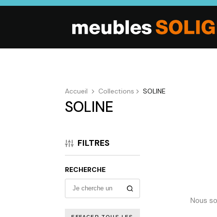
Accueil
Collections
SOLINE
SOLINE
SALON
SÉJOUR
CHAMBRE
Canapés droits,
Enfilades,
Dressings,
Salons d’angles
Tables, Chaises,
Armoires, Lit
FILTRES
& composables,
Meubles TV,
Chevets,
Fauteuils et
Meubles de
Commodes
canapés de
complément
RECHERCHE
relaxation,
Tables basses
Nous so