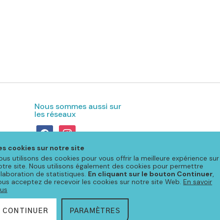
Nous sommes aussi sur
les réseaux
facebook
instagram
es cookies sur notre site
ous utilisons des cookies pour vous offrir la meilleure expérience sur
otre site. Nous utilisons également des cookies pour permettre
'élaboration de statistiques.
En cliquant sur le bouton Continuer
,
ous acceptez de recevoir les cookies sur notre site Web.
En savoir
lus
s légales & protection des données
CONTINUER
PARAMÈTRES