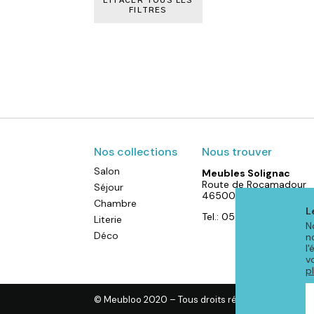
EFFACER TOUS LES
FILTRES
Nos collections
Nous trouver
Salon
Meubles Solignac
Route de Rocamadour
Séjour
46500 Gramat
Chambre
L
Tel.: 05 65 38 72 07
Literie
N
Déco
n
l
v
p
© Meubloo 2020 – Tous droits réservés
-
Mention