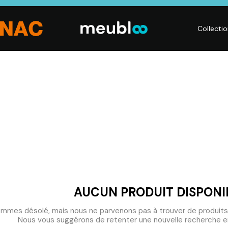
Collecti
LITERIE
DÉCO
Matelas,
Accessoires de
s,
Sommiers,
maison, Objets
Literies
déco,
électriques,
Luminaires,
Linge de maison
Déco murales
AUCUN PRODUIT DISPONI
mmes désolé, mais nous ne parvenons pas à trouver de produits
Nous vous suggérons de retenter une nouvelle recherche en