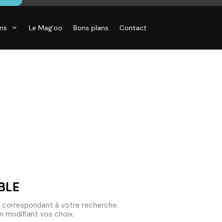
ons
Le Mag’oo
Bons plans
Contact
BLE
 correspondant à votre recherche.
 modifiant vos choix.