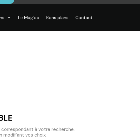
ons
Le Mag’oo
Bons plans
Contact
BLE
 correspondant à votre recherche.
 modifiant vos choix.