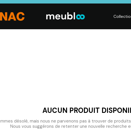
Collecti
LITERIE
DÉCO
Matelas,
Accessoires de
s,
Sommiers,
maison, Objets
Literies
déco,
électriques,
Luminaires,
Linge de maison
Déco murales
AUCUN PRODUIT DISPONI
mmes désolé, mais nous ne parvenons pas à trouver de produits
Nous vous suggérons de retenter une nouvelle recherche en