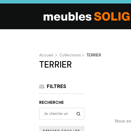
Accueil
Collections
TERRIER
TERRIER
SALON
SÉJOUR
CHAMBRE
Canapés droits,
Enfilades,
Dressings,
Salons d’angles
Tables, Chaises,
Armoires, Lit
FILTRES
& composables,
Meubles TV,
Chevets,
Fauteuils et
Meubles de
Commodes
canapés de
complément
RECHERCHE
relaxation,
Tables basses
Nous so