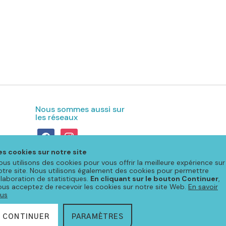
Nous sommes aussi sur
les réseaux
facebook
instagram
es cookies sur notre site
ous utilisons des cookies pour vous offrir la meilleure expérience sur
otre site. Nous utilisons également des cookies pour permettre
'élaboration de statistiques.
En cliquant sur le bouton Continuer
,
ous acceptez de recevoir les cookies sur notre site Web.
En savoir
lus
s légales & protection des données
CONTINUER
PARAMÈTRES