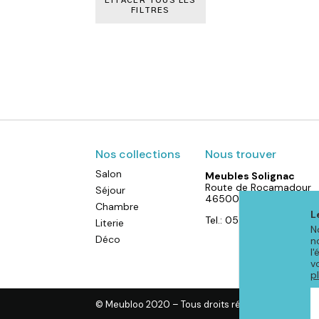
EFFACER TOUS LES
FILTRES
Nos collections
Nous trouver
Salon
Meubles Solignac
Route de Rocamadour
Séjour
46500 Gramat
Chambre
L
Tel.: 05 65 38 72 07
Literie
N
Déco
n
l
v
p
© Meubloo 2020 – Tous droits réservés
-
Mention